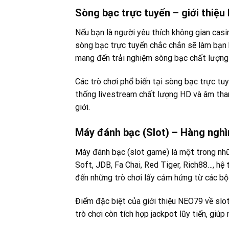
Sòng bạc trực tuyến – giới thiệ
Nếu bạn là người yêu thích không gian cas
sòng bạc trực tuyến chắc chắn sẽ làm bạn h
mang đến trải nghiệm sòng bạc chất lượng c
Các trò chơi phổ biến tại sòng bạc trực tu
thống livestream chất lượng HD và âm than
giới.
Máy đánh bạc (Slot) – Hàng nghì
Máy đánh bạc (slot game) là một trong nhữn
Soft, JDB, Fa Chai, Red Tiger, Rich88…, hệ 
đến những trò chơi lấy cảm hứng từ các b
Điểm đặc biệt của giới thiệu NEO79 về slot 
trò chơi còn tích hợp jackpot lũy tiến, gi