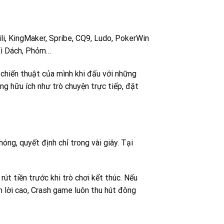
li, KingMaker, Spribe, CQ9, Ludo, PokerWin
 Xì Dách, Phỏm…
 chiến thuật của mình khi đấu với những
ng hữu ích như trò chuyện trực tiếp, đặt
ng, quyết định chỉ trong vài giây. Tại
út tiền trước khi trò chơi kết thúc. Nếu
h lời cao, Crash game luôn thu hút đông