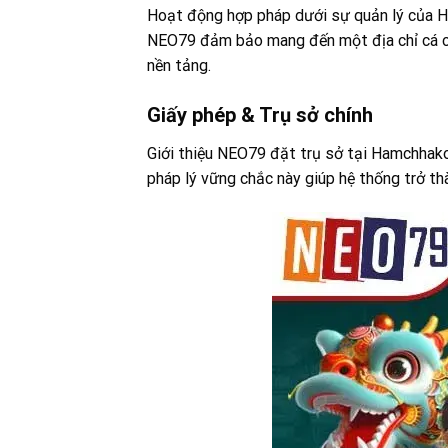
Hoạt động hợp pháp dưới sự quản lý của H
NEO79 đảm bảo mang đến một địa chỉ cá cư
nền tảng.
Giấy phép & Trụ sở chính
Giới thiệu NEO79 đặt trụ sở tại Hamchhak
pháp lý vững chắc này giúp hệ thống trở thà