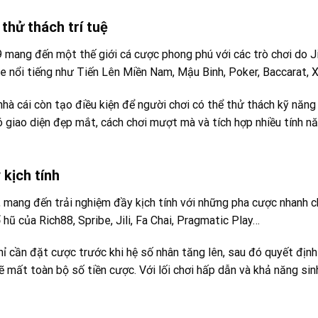
thử thách trí tuệ
 mang đến một thế giới cá cược phong phú với các trò chơi do Ji
e nổi tiếng như Tiến Lên Miền Nam, Mậu Binh, Poker, Baccarat,
hà cái còn tạo điều kiện để người chơi có thể thử thách kỹ năng
ó giao diện đẹp mắt, cách chơi mượt mà và tích hợp nhiều tính nă
kịch tính
mang đến trải nghiệm đầy kịch tính với những pha cược nhanh chó
hũ của Rich88, Spribe, Jili, Fa Chai, Pragmatic Play…
 cần đặt cược trước khi hệ số nhân tăng lên, sau đó quyết định r
ẽ mất toàn bộ số tiền cược. Với lối chơi hấp dẫn và khả năng sin