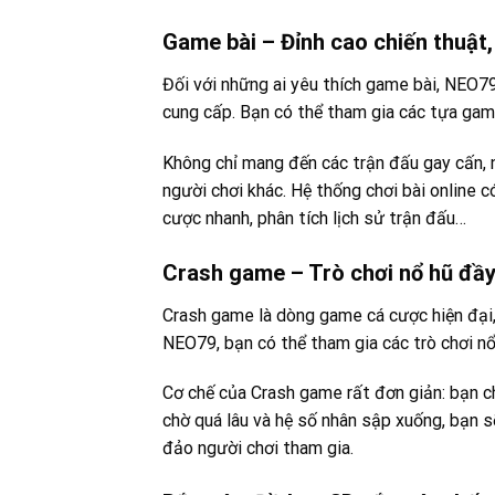
Game bài – Đỉnh cao chiến thuật, 
Đối với những ai yêu thích game bài, NEO79
cung cấp. Bạn có thể tham gia các tựa gam
Không chỉ mang đến các trận đấu gay cấn, n
người chơi khác. Hệ thống chơi bài online c
cược nhanh, phân tích lịch sử trận đấu…
Crash game – Trò chơi nổ hũ đầy 
Crash game là dòng game cá cược hiện đại, 
NEO79, bạn có thể tham gia các trò chơi nổ 
Cơ chế của Crash game rất đơn giản: bạn chỉ
chờ quá lâu và hệ số nhân sập xuống, bạn s
đảo người chơi tham gia.