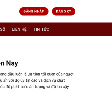
ĐĂNG NHẬP
ĐĂNG KÝ
 SỐ
LIÊN HỆ
TIN TỨC
ện Nay
hàng đầu luôn là ưu tiên tối quan của người
 ấn với độ uy tín cao và dịch vụ chất
tốc độ phát triển ấn tượng và độ tin cậy