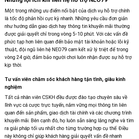
Một trong những ưu điểm nổi bật của dịch vụ hỗ trợ chính
là tốc độ phản hồi cực kỳ nhanh. Những yêu cầu đơn giản
như hướng dẫn giao dịch hay thông tin khuyến mãi thường
được giải quyết chỉ trong vòng 5-10 phút. Với các vấn đề
phức tạp hơn liên quan đến bảo mật tài khoản hoặc lỗi kỹ
thuật, đội ngũ liên hệ NEO79 cam kết xử lý triệt để trong
vòng 24 giờ, đảm bảo người chơi luôn nhận được sự hỗ trợ
kịp thời.
Tư vấn viên chăm sóc khách hàng tận tình, giàu kinh
nghiệm
Tất cả nhân viên CSKH đều được đào tạo chuyên sâu về
lĩnh vực cá cược trực tuyến, nắm vững mọi thông tin liên
quan đến sản phẩm, giao dịch tài chính và các chương trình
khuyến mãi. Bên cạnh đó, họ luôn sẵn sàng lắng nghe và tìm
ra giải pháp tối ưu nhất cho từng trường hợp cụ thể. Điều
này không chỉ giúp khách hàng giải quyết vấn đề nhanh