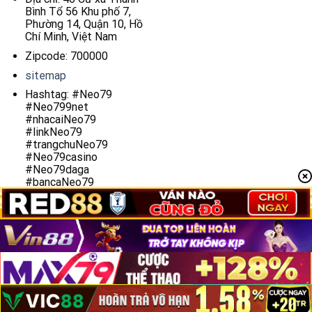
Bình Tổ 56 Khu phố 7,
Phường 14, Quận 10, Hồ
Chí Minh, Việt Nam
Zipcode: 700000
sitemap
Hashtag: #Neo79
#Neo799net
#nhacaiNeo79
#linkNeo79
#trangchuNeo79
#Neo79casino
#Neo79daga
#bancaNeo79
Copyright 2026 © brandia.com.co TRANG CHỦ CHÍNH THỨC