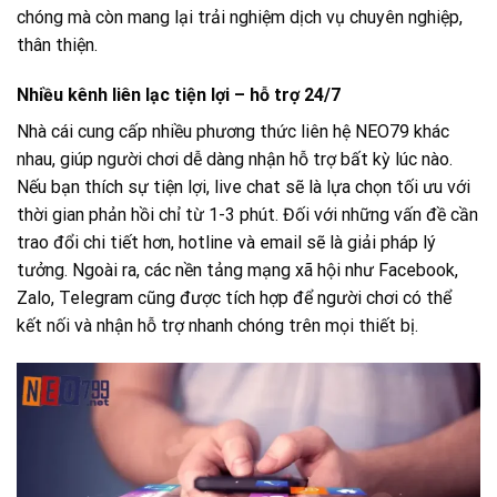
chóng mà còn mang lại trải nghiệm dịch vụ chuyên nghiệp,
thân thiện.
Nhiều kênh liên lạc tiện lợi – hỗ trợ 24/7
Nhà cái cung cấp nhiều phương thức liên hệ NEO79 khác
nhau, giúp người chơi dễ dàng nhận hỗ trợ bất kỳ lúc nào.
Nếu bạn thích sự tiện lợi, live chat sẽ là lựa chọn tối ưu với
thời gian phản hồi chỉ từ 1-3 phút. Đối với những vấn đề cần
trao đổi chi tiết hơn, hotline và email sẽ là giải pháp lý
tưởng. Ngoài ra, các nền tảng mạng xã hội như Facebook,
Zalo, Telegram cũng được tích hợp để người chơi có thể
kết nối và nhận hỗ trợ nhanh chóng trên mọi thiết bị.