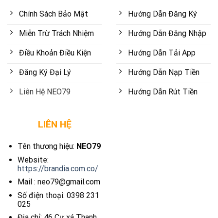
Chính Sách Bảo Mật
Hướng Dẫn Đăng Ký
Miễn Trừ Trách Nhiệm
Hướng Dẫn Đăng Nhập
Điều Khoản Điều Kiện
Hướng Dẫn Tải App
Đăng Ký Đại Lý
Hướng Dẫn Nạp Tiền
Liên Hệ NEO79
Hướng Dẫn Rút Tiền
LIÊN HỆ
Tên thương hiệu:
NEO79
Website:
https://brandia.com.co/
Mail :
neo79@gmail.com
Số điện thoại: 0398 231
025
Địa chỉ: 46 Cư xá Thanh