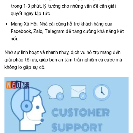
trong 1-3 phút, lý tưởng cho những vấn đề cần giải
quyết ngay lập tức.
Mạng Xã Hội: Nhà cái cũng hỗ trợ khách hàng qua
Facebook, Zalo, Telegram để tăng cường khả năng kết
nối.
Nhờ sự linh hoạt và nhanh nhạy, dịch vụ hỗ trợ mang đến
giải pháp tối ưu, giúp bạn an tâm trải nghiệm cá cược mà
không lo gặp sự cố.