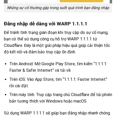
Những sự cố thường gặp trong suốt quá trình bạn đăng nhập
Đăng nhập dễ dàng với WARP 1.1.1.1
Để tránh tình trạng gián đoạn khi truy cập do sự cố mạng,
bạn có thể sử dụng công cụ hỗ trợ WARP 1.1.1.1 từ
Cloudflare. Đây là một giải pháp hiệu quả giúp cải thiện tốc
độ kết nối và đảm bảo truy cập ổn định.
Trên Android: Mở Google Play Store, tìm kiếm “1.1.1.1:
Faster & Safer Internet” và tải về.
Trên iOS: Vào App Store, tìm “1.1.1.1: Faster Internet”
rồi cài đặt.
Trên máy tính: Truy cập trang chủ Cloudflare để tải phiên
bản tương thích với Windows hoặc macOS.
Sử dụng WARP 1.1.1.1 sẽ giúp bạn đăng nhập nhanh chóng