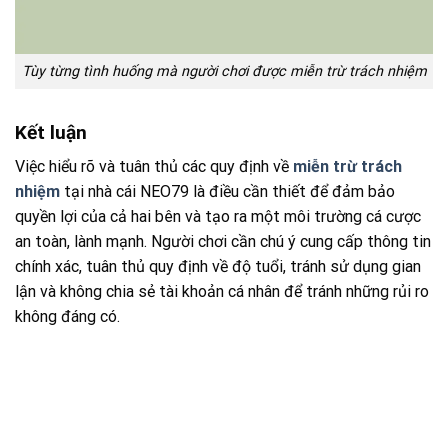
Tùy từng tình huống mà người chơi được miễn trừ trách nhiệm
Kết luận
Việc hiểu rõ và tuân thủ các quy định về
miễn trừ trách
nhiệm
tại nhà cái NEO79 là điều cần thiết để đảm bảo
quyền lợi của cả hai bên và tạo ra một môi trường cá cược
an toàn, lành mạnh. Người chơi cần chú ý cung cấp thông tin
chính xác, tuân thủ quy định về độ tuổi, tránh sử dụng gian
lận và không chia sẻ tài khoản cá nhân để tránh những rủi ro
không đáng có.