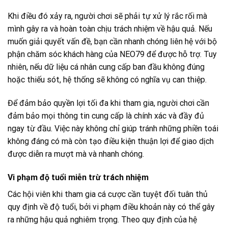
Khi điều đó xảy ra, người chơi sẽ phải tự xử lý rắc rối mà
mình gây ra và hoàn toàn chịu trách nhiệm về hậu quả. Nếu
muốn giải quyết vấn đề, bạn cần nhanh chóng liên hệ với bộ
phận chăm sóc khách hàng của NEO79 để được hỗ trợ. Tuy
nhiên, nếu dữ liệu cá nhân cung cấp ban đầu không đúng
hoặc thiếu sót, hệ thống sẽ không có nghĩa vụ can thiệp.
Để đảm bảo quyền lợi tối đa khi tham gia, người chơi cần
đảm bảo mọi thông tin cung cấp là chính xác và đầy đủ
ngay từ đầu. Việc này không chỉ giúp tránh những phiền toái
không đáng có mà còn tạo điều kiện thuận lợi để giao dịch
được diễn ra mượt mà và nhanh chóng.
Vi phạm độ tuổi miễn trừ trách nhiệm
Các hội viên khi tham gia cá cược cần tuyệt đối tuân thủ
quy định về độ tuổi, bởi vi phạm điều khoản này có thể gây
ra những hậu quả nghiêm trọng. Theo quy định của hệ