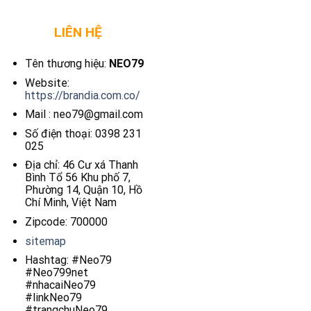
LIÊN HỆ
Tên thương hiệu:
NEO79
Website:
https://brandia.com.co/
Mail :
neo79@gmail.com
Số điện thoại: 0398 231
025
Địa chỉ: 46 Cư xá Thanh
Bình Tổ 56 Khu phố 7,
Phường 14, Quận 10, Hồ
Chí Minh, Việt Nam
Zipcode: 700000
sitemap
Hashtag: #Neo79
#Neo799net
#nhacaiNeo79
#linkNeo79
#trangchuNeo79