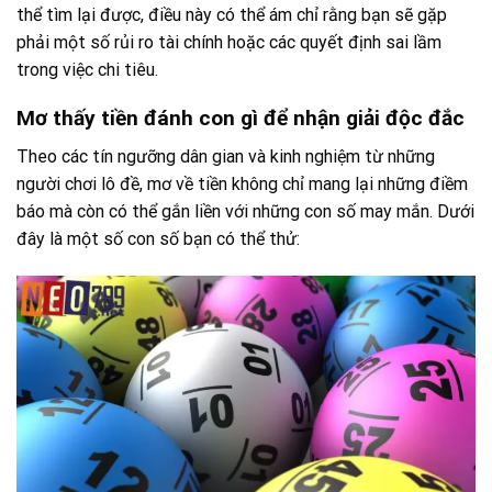
thể tìm lại được, điều này có thể ám chỉ rằng bạn sẽ gặp
phải một số rủi ro tài chính hoặc các quyết định sai lầm
trong việc chi tiêu.
Mơ thấy tiền đánh con gì để nhận giải độc đắc
Theo các tín ngưỡng dân gian và kinh nghiệm từ những
người chơi lô đề, mơ về tiền không chỉ mang lại những điềm
báo mà còn có thể gắn liền với những con số may mắn. Dưới
đây là một số con số bạn có thể thử: