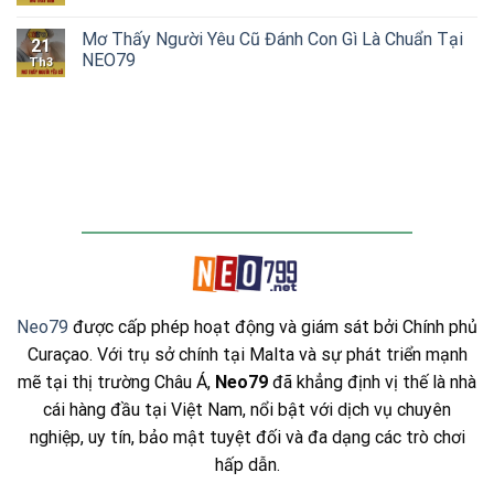
Mơ Thấy Người Yêu Cũ Đánh Con Gì Là Chuẩn Tại
21
NEO79
Th3
Neo79
được cấp phép hoạt động và giám sát bởi Chính phủ
Curaçao. Với trụ sở chính tại Malta và sự phát triển mạnh
mẽ tại thị trường Châu Á,
Neo79
đã khẳng định vị thế là nhà
cái hàng đầu tại Việt Nam, nổi bật với dịch vụ chuyên
nghiệp, uy tín, bảo mật tuyệt đối và đa dạng các trò chơi
hấp dẫn.