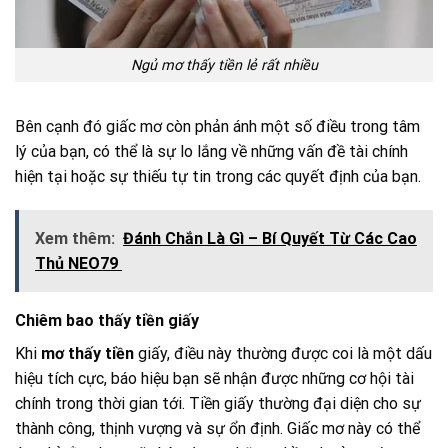
Ngủ mơ thấy tiền lẻ rất nhiều
Bên cạnh đó giấc mơ còn phản ánh một số điều trong tâm
lý của bạn, có thể là sự lo lắng về những vấn đề tài chính
hiện tại hoặc sự thiếu tự tin trong các quyết định của bạn.
Xem thêm:
Đánh Chắn Là Gì – Bí Quyết Từ Các Cao
Thủ NEO79
Chiêm bao thấy tiền giấy
Khi
mơ thấy tiền
giấy, điều này thường được coi là một dấu
hiệu tích cực, báo hiệu bạn sẽ nhận được những cơ hội tài
chính trong thời gian tới. Tiền giấy thường đại diện cho sự
thành công, thịnh vượng và sự ổn định. Giấc mơ này có thể