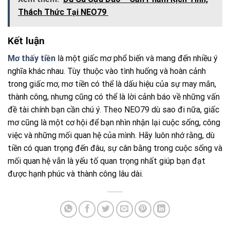
Thách Thức Tại NEO79
Kết luận
Mơ thấy tiền
là một giấc mơ phổ biến và mang đến nhiều ý
nghĩa khác nhau. Tùy thuộc vào tình huống và hoàn cảnh
trong giấc mơ, mơ tiền có thể là dấu hiệu của sự may mắn,
thành công, nhưng cũng có thể là lời cảnh báo về những vấn
đề tài chính bạn cần chú ý. Theo NEO79 dù sao đi nữa, giấc
mơ cũng là một cơ hội để bạn nhìn nhận lại cuộc sống, công
việc và những mối quan hệ của mình. Hãy luôn nhớ rằng, dù
tiền có quan trọng đến đâu, sự cân bằng trong cuộc sống và
mối quan hệ vẫn là yếu tố quan trọng nhất giúp bạn đạt
được hạnh phúc và thành công lâu dài.