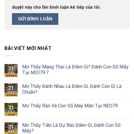
duyệt này cho lần bình luận kế tiếp của tôi.
BÀI VIẾT MỚI NHẤT
Mơ Thấy Mang Thai Là Điềm Gì? Đánh Con Số Mấy
21
Tại NEO79 ?
Th3
Mơ Thấy Đánh Nhau Là Điềm Gì, Đánh Con Gì Là
21
Chuẩn?
Th3
Mơ Thấy Rắn Và Con Số May Mắn Tại NEO79
21
Th3
Mơ Thấy Tiền Là Dự Báo Điềm Gì, Đánh Con Số
21
Mấy?
Th3