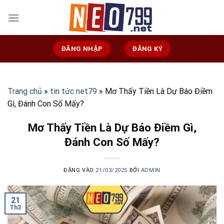
Bỏ
qua
nội
dung
ĐĂNG NHẬP
ĐĂNG KÝ
Trang chủ
»
tin tức net79
»
Mơ Thấy Tiền Là Dự Báo Điềm
Gì, Đánh Con Số Mấy?
Mơ Thấy Tiền Là Dự Báo Điềm Gì,
Đánh Con Số Mấy?
ĐĂNG VÀO
21/03/2025
BỞI
ADMIN
21
Th3