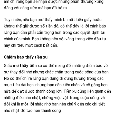
ám chỉ rằng bạn sẽ nhận được những phần thưởng xứng
đáng với công sức mà bạn đã bỏ ra.
Tuy nhiên, nếu bạn mơ thấy mình bị mất tiền giấy hoặc
không thể giữ được số tiền đó, có thể đây là lời cảnh báo
rằng bạn cần phải cẩn trọng hơn trong các quyết định tài
chính của mình. Bạn không nên vội vàng trong việc đầu tư
hay chi tiêu một cách bất cẩn.
Chiêm bao thấy tiền xu
Giấc
mơ thấy tiền
xu có thể mang đến những điềm báo về
sự thay đổi nhỏ nhưng chắc chắn trong cuộc sống của bạn.
Nó có thể chỉ ra rằng bạn đang đi đúng hướng trong các
mục tiêu dài hạn, nhưng bạn cần kiên nhẫn và cố gắng hơn
nữa để đạt được thành công lớn. Tiền xu cũng liên quan đến
những điều nhỏ nhặt, những việc vặt trong cuộc sống, và
đôi khi là một lời nhắc nhở bạn nên chú ý đến các chi tiết
nhỏ nhặt để tạo nên thành công.