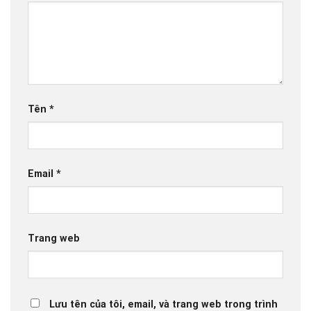
Tên
*
Email
*
Trang web
Lưu tên của tôi, email, và trang web trong trình