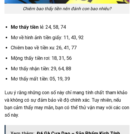
Chiêm bao thấy tiền nên đánh con bao nhiêu?
Mơ thấy tiền
lẻ: 24, 58, 74
Mơ về hình ảnh tiền giấy: 11, 43, 92
Chiêm bao về tiền xu: 26, 41, 77
Mộng thấy tiền rơi: 18, 31, 56
Mơ thấy nhận tiền: 29, 64, 88
Mơ thấy mất tiền: 05, 19, 39
Lưu ý rằng những con số này chỉ mang tính chất tham khảo
và không có sự đảm bảo về độ chính xác. Tuy nhiên, nếu
bạn cảm thấy may mắn, bạn có thể thử vận may với các con
số này.
Xem thêm:
Đá Gà Cựa Dao – Sản Phẩm Kịch Tính,