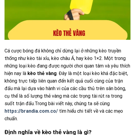
Cá cược bóng đá không chỉ dừng lại ở những kèo truyền
thống như kèo tài xỉu, kèo châu Á, hay kèo 1×2. Một trong
những loại kèo đang được người chơi quan tâm và yêu thích
hiện nay là
kèo thẻ vàng
. Đây là một loại kèo khá đặc biệt,
không trực tiếp liên quan đến kết quả cuối cùng của trận
đấu mà lại dựa vào hành vi của các cầu thủ trên sân bóng,
cụ thể là số lượng thẻ vàng mà các trọng tài rút ra trong
suốt trận đấu.Trong bài viết này, chúng ta sẽ cùng
https://brandia.com.co/
tìm hiểu chi tiết về và các mẹo
chuẩn.
Định nghĩa về kèo thẻ vàng là gì?