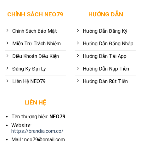
CHÍNH SÁCH NEO79
HƯỚNG DẪN
Chính Sách Bảo Mật
Hướng Dẫn Đăng Ký
Miễn Trừ Trách Nhiệm
Hướng Dẫn Đăng Nhập
Điều Khoản Điều Kiện
Hướng Dẫn Tải App
Đăng Ký Đại Lý
Hướng Dẫn Nạp Tiền
Liên Hệ NEO79
Hướng Dẫn Rút Tiền
LIÊN HỆ
Tên thương hiệu:
NEO79
Website:
https://brandia.com.co/
Mail :
neo79@gmail.com