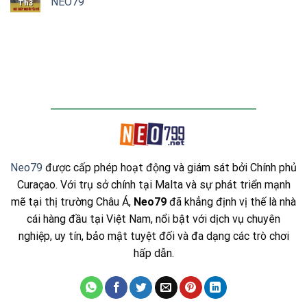
NEO79
Th3
Neo79
được cấp phép hoạt động và giám sát bởi Chính phủ
Curaçao. Với trụ sở chính tại Malta và sự phát triển mạnh
mẽ tại thị trường Châu Á,
Neo79
đã khẳng định vị thế là nhà
cái hàng đầu tại Việt Nam, nổi bật với dịch vụ chuyên
nghiệp, uy tín, bảo mật tuyệt đối và đa dạng các trò chơi
hấp dẫn.