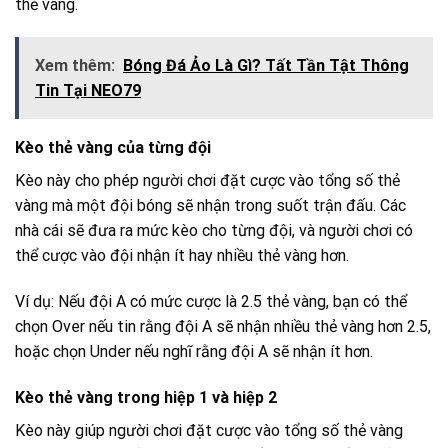
thẻ vàng.
Xem thêm:
Bóng Đá Ảo Là Gì? Tất Tần Tật Thông
Tin Tại NEO79
Kèo thẻ vàng của từng đội
Kèo này cho phép người chơi đặt cược vào tổng số thẻ
vàng mà một đội bóng sẽ nhận trong suốt trận đấu. Các
nhà cái sẽ đưa ra mức kèo cho từng đội, và người chơi có
thể cược vào đội nhận ít hay nhiều thẻ vàng hơn.
Ví dụ: Nếu đội A có mức cược là 2.5 thẻ vàng, bạn có thể
chọn Over nếu tin rằng đội A sẽ nhận nhiều thẻ vàng hơn 2.5,
hoặc chọn Under nếu nghĩ rằng đội A sẽ nhận ít hơn.
Kèo thẻ vàng trong hiệp 1 và hiệp 2
Kèo này giúp người chơi đặt cược vào tổng số thẻ vàng