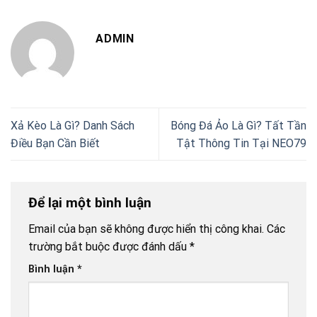
ADMIN
Xả Kèo Là Gì? Danh Sách
Bóng Đá Ảo Là Gì? Tất Tần
Điều Bạn Cần Biết
Tật Thông Tin Tại NEO79
Để lại một bình luận
Email của bạn sẽ không được hiển thị công khai.
Các
trường bắt buộc được đánh dấu
*
Bình luận
*