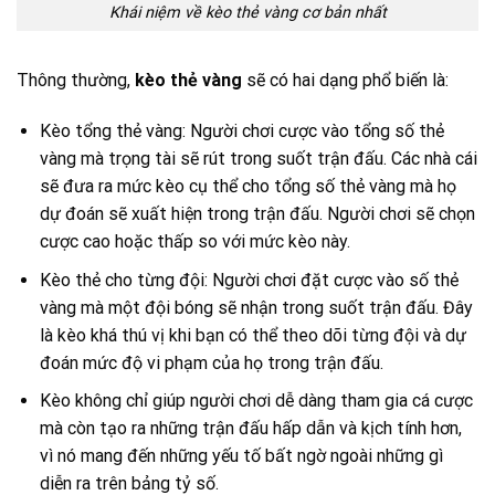
Khái niệm về kèo thẻ vàng cơ bản nhất
Thông thường,
kèo thẻ vàng
sẽ có hai dạng phổ biến là:
Kèo tổng thẻ vàng: Người chơi cược vào tổng số thẻ
vàng mà trọng tài sẽ rút trong suốt trận đấu. Các nhà cái
sẽ đưa ra mức kèo cụ thể cho tổng số thẻ vàng mà họ
dự đoán sẽ xuất hiện trong trận đấu. Người chơi sẽ chọn
cược cao hoặc thấp so với mức kèo này.
Kèo thẻ cho từng đội: Người chơi đặt cược vào số thẻ
vàng mà một đội bóng sẽ nhận trong suốt trận đấu. Đây
là kèo khá thú vị khi bạn có thể theo dõi từng đội và dự
đoán mức độ vi phạm của họ trong trận đấu.
Kèo không chỉ giúp người chơi dễ dàng tham gia cá cược
mà còn tạo ra những trận đấu hấp dẫn và kịch tính hơn,
vì nó mang đến những yếu tố bất ngờ ngoài những gì
diễn ra trên bảng tỷ số.