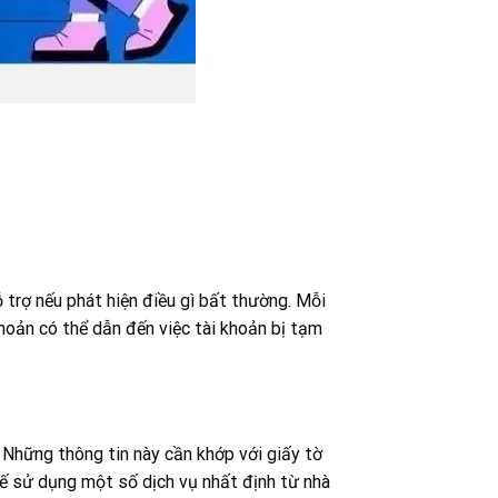
ỗ trợ nếu phát hiện điều gì bất thường. Mỗi
khoản có thể dẫn đến việc tài khoản bị tạm
. Những thông tin này cần khớp với giấy tờ
chế sử dụng một số dịch vụ nhất định từ nhà