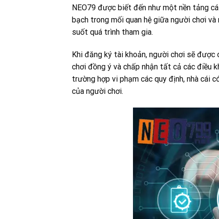
NEO79 được biết đến như một nền tảng cá c
bạch trong mối quan hệ giữa người chơi và 
suốt quá trình tham gia.
Khi đăng ký tài khoản, người chơi sẽ được 
chơi đồng ý và chấp nhận tất cả các điều k
trường hợp vi phạm các quy định, nhà cái c
của người chơi.