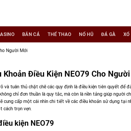
ASINO
BẮN CÁ
THỂ THAO
NỔ HŨ
ĐÁ GÀ
XỔ
Cho Người Mới
u Khoản Điều Kiện NEO79 Cho Người
rõ và tuân thủ chặt chẽ các quy định là điều kiện tiên quyết để
không chỉ đơn thuần là quy tắc, mà còn là nền tảng giúp người ch
ẽ cung cấp một cái nhìn chi tiết về các điều khoản sử dụng tại n
t cách trọn vẹn.
điều kiện NEO79