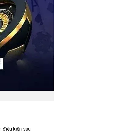
 điều kiện sau: