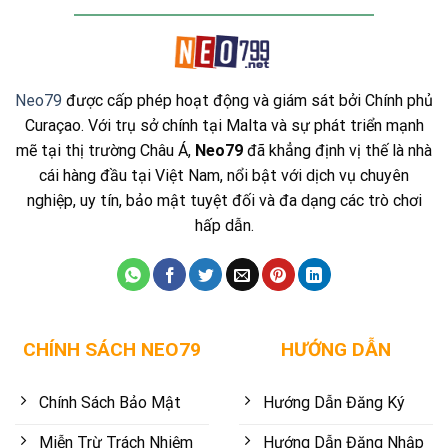
Neo79
được cấp phép hoạt động và giám sát bởi Chính phủ
Curaçao. Với trụ sở chính tại Malta và sự phát triển mạnh
mẽ tại thị trường Châu Á,
Neo79
đã khẳng định vị thế là nhà
cái hàng đầu tại Việt Nam, nổi bật với dịch vụ chuyên
nghiệp, uy tín, bảo mật tuyệt đối và đa dạng các trò chơi
hấp dẫn.
CHÍNH SÁCH NEO79
HƯỚNG DẪN
Chính Sách Bảo Mật
Hướng Dẫn Đăng Ký
Miễn Trừ Trách Nhiệm
Hướng Dẫn Đăng Nhập