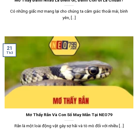
Có những giấc mơ mang lại cho chúng ta cảm giác thoải mái, bình
yên, [...]
21
Th3
Mơ Thấy Rắn Và Con Số May Mắn Tại NEO79
Rắn là một loài động vật gây sợ hãi và tò mò đối với nhiều [...]