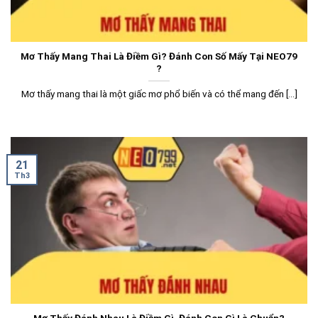
Mơ Thấy Mang Thai Là Điềm Gì? Đánh Con Số Mấy Tại NEO79
?
Mơ thấy mang thai là một giấc mơ phổ biến và có thể mang đến [...]
21
Th3
Mơ Thấy Đánh Nhau Là Điềm Gì, Đánh Con Gì Là Chuẩn?