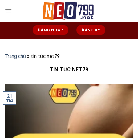
Bỏ
qua
nội
dung
ĐĂNG NHẬP
ĐĂNG KÝ
Trang chủ
»
tin tức net79
TIN TỨC NET79
21
Th3