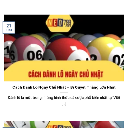
21
Th3
Cách Đánh Lô Ngày Chủ Nhật – Bí Quyết Thắng Lớn Nhất
Đánh lô là một trong những hình thức cá cược phổ biến nhất tại Việt
[...]