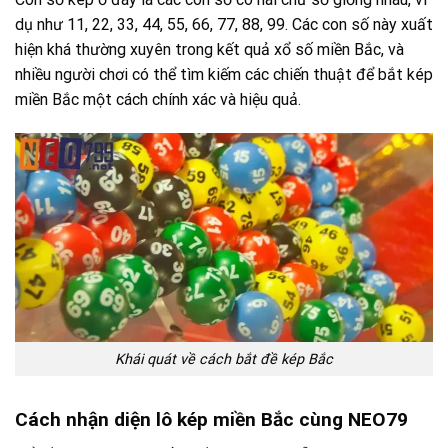
dụ như 11, 22, 33, 44, 55, 66, 77, 88, 99. Các con số này xuất
hiện khá thường xuyên trong kết quả xổ số miền Bắc, và
nhiều người chơi có thể tìm kiếm các chiến thuật để bắt kép
miền Bắc một cách chính xác và hiệu quả.
Khái quát về cách bắt đề kép Bắc
Cách nhận diện lô kép miền Bắc cùng NEO79