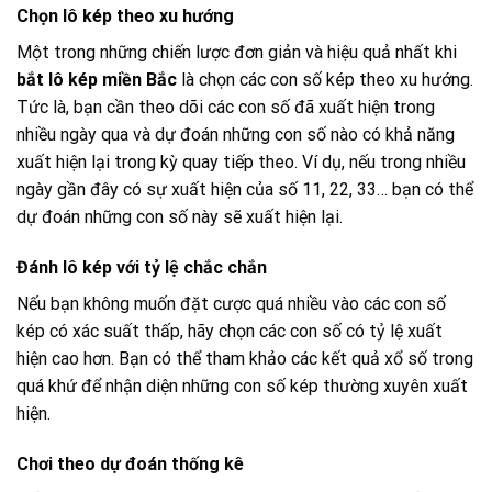
Chọn lô kép theo xu hướng
Một trong những chiến lược đơn giản và hiệu quả nhất khi
bắt lô kép miền Bắc
là chọn các con số kép theo xu hướng.
Tức là, bạn cần theo dõi các con số đã xuất hiện trong
nhiều ngày qua và dự đoán những con số nào có khả năng
xuất hiện lại trong kỳ quay tiếp theo. Ví dụ, nếu trong nhiều
ngày gần đây có sự xuất hiện của số 11, 22, 33… bạn có thể
dự đoán những con số này sẽ xuất hiện lại.
Đánh lô kép với tỷ lệ chắc chắn
Nếu bạn không muốn đặt cược quá nhiều vào các con số
kép có xác suất thấp, hãy chọn các con số có tỷ lệ xuất
hiện cao hơn. Bạn có thể tham khảo các kết quả xổ số trong
quá khứ để nhận diện những con số kép thường xuyên xuất
hiện.
Chơi theo dự đoán thống kê