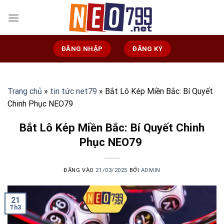
Bỏ
qua
nội
dung
ĐĂNG NHẬP
ĐĂNG KÝ
Trang chủ
»
tin tức net79
»
Bắt Lô Kép Miền Bắc: Bí Quyết
Chinh Phục NEO79
Bắt Lô Kép Miền Bắc: Bí Quyết Chinh
Phục NEO79
ĐĂNG VÀO
21/03/2025
BỞI
ADMIN
21
Th3