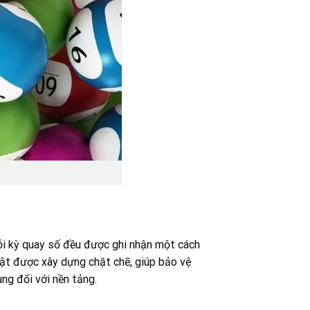
Mỗi kỳ quay số đều được ghi nhận một cách
mật được xây dựng chặt chẽ, giúp bảo vệ
ng đối với nền tảng.