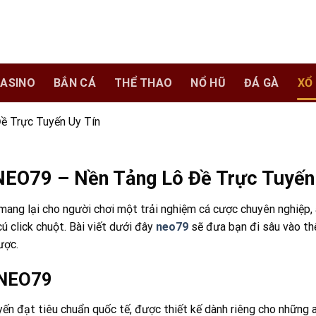
ASINO
BẮN CÁ
THỂ THAO
NỔ HŨ
ĐÁ GÀ
XỔ
ề Trực Tuyến Uy Tín
NEO79 – Nền Tảng Lô Đề Trực Tuyến
ng lại cho người chơi một trải nghiệm cá cược chuyên nghiệp, 
ú click chuột. Bài viết dưới đây
neo79
sẽ đưa bạn đi sâu vào thế
ược.
ố NEO79
ến đạt tiêu chuẩn quốc tế, được thiết kế dành riêng cho những a