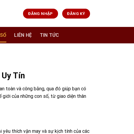
ĐĂNG NHẬP
ĐĂNG KÝ
 SỐ
LIÊN HỆ
TIN TỨC
 Uy Tín
an toàn và công bằng, qua đó giúp bạn có
 giới của những con số, từ giao diện thân
i yêu thích vận may và sự kịch tính của các