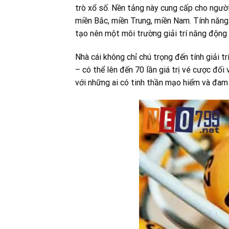
trò xổ số. Nền tảng này cung cấp cho người 
miền Bắc, miền Trung, miền Nam. Tính năng 
tạo nên một môi trường giải trí năng động
Nhà cái không chỉ chú trọng đến tính giải t
– có thể lên đến 70 lần giá trị vé cược đối 
với những ai có tinh thần mạo hiểm và đam