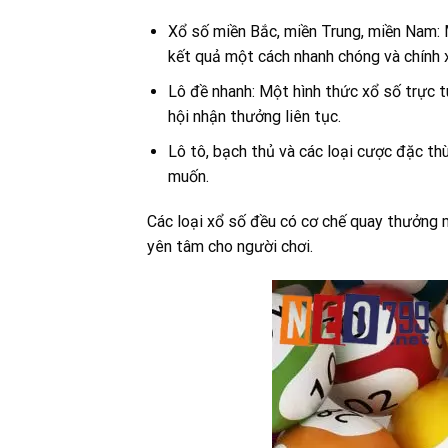
Xổ số miền Bắc, miền Trung, miền Nam: 
kết quả một cách nhanh chóng và chính 
Lô đề nhanh: Một hình thức xổ số trực t
hội nhận thưởng liên tục.
Lô tô, bạch thủ và các loại cược đặc th
muốn.
Các loại xổ số đều có cơ chế quay thưởng m
yên tâm cho người chơi.