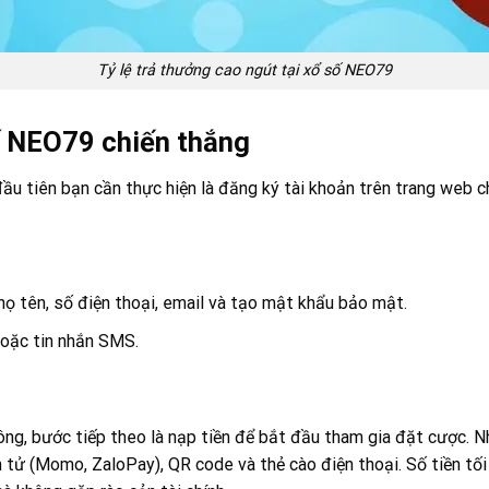
Tỷ lệ trả thưởng cao ngút tại xổ số NEO79
ố NEO79 chiến thắng
 tiên bạn cần thực hiện là đăng ký tài khoản trên trang web ch
ọ tên, số điện thoại, email và tạo mật khẩu bảo mật.
hoặc tin nhắn SMS.
ng, bước tiếp theo là nạp tiền để bắt đầu tham gia đặt cược. Nh
ện tử (Momo, ZaloPay), QR code và thẻ cào điện thoại. Số tiền tố