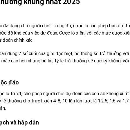
ả thưởng khủng nhất 2025
đa dạng cho người chơi. Trong đó, cược lô cho phép bạn dự đoán
ức độ khó của việc dự đoán. Cược lô xiên, với các mức cược xiê
ự đoán chính xác.
oán đúng 2 số cuối của giải đặc biệt, hệ thống sẽ trả thưởng với t
h xác cao hơn nhưng bù lại, tỷ lệ trả thưởng sẽ cực kỳ khủng, v
độc đáo
ợc lô trượt, cho phép người chơi dự đoán các con số không xuất 
 lệ thưởng cho trượt xiên 4, 8, 10 lần lần lượt là 1:2.5, 1:6 và 1
ận.
bạch và hấp dẫn