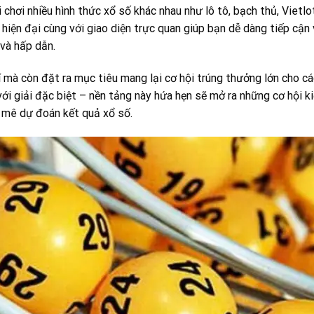
chơi nhiều hình thức xổ số khác nhau như lô tô, bạch thủ, Vietlo
hiện đại cùng với giao diện trực quan giúp bạn dễ dàng tiếp cận 
 và hấp dẫn.
rí mà còn đặt ra mục tiêu mang lại cơ hội trúng thưởng lớn cho cá
với giải đặc biệt – nền tảng này hứa hẹn sẽ mở ra những cơ hội ki
 mê dự đoán kết quả xổ số.