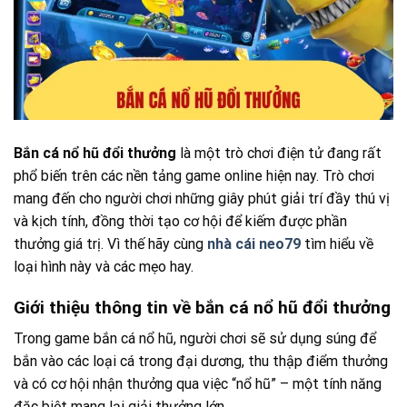
Bắn cá nổ hũ đổi thưởng
là một trò chơi điện tử đang rất
phổ biến trên các nền tảng game online hiện nay. Trò chơi
mang đến cho người chơi những giây phút giải trí đầy thú vị
và kịch tính, đồng thời tạo cơ hội để kiếm được phần
thưởng giá trị. Vì thế hãy cùng
nhà cái neo79
tìm hiểu về
loại hình này và các mẹo hay.
Giới thiệu thông tin về bắn cá nổ hũ đổi thưởng
Trong game bắn cá nổ hũ, người chơi sẽ sử dụng súng để
bắn vào các loại cá trong đại dương, thu thập điểm thưởng
và có cơ hội nhận thưởng qua việc “nổ hũ” – một tính năng
đặc biệt mang lại giải thưởng lớn.