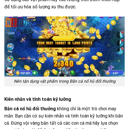
để tối ưu hóa số lượng xu thu được.
Nên tận dụng vật phẩm trong Bắn cá nổ hũ đổi thưởng
Kiên nhẫn và tính toán kỹ lưỡng
Bắn cá nổ hũ đổi thưởng
không chỉ là một trò chơi may
mắn. Bạn cần có sự kiên nhẫn và tính toán kỹ lưỡng khi bắn
cá. Đừng vội vàng bắn tất cả các con cá mà hãy lựa chọn