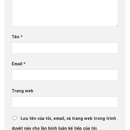
Tên
*
Email
*
Trang web
Lưu tên của tôi, email, và trang web trong trình
duyệt này cho lần bình luận kế tiếp của tôi.