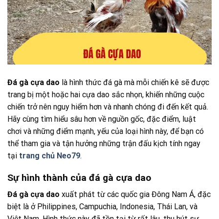
Đá gà cựa dao
là hình thức đá gà mà mỗi chiến kê sẽ được
trang bị một hoặc hai cựa dao sắc nhọn, khiến những cuộc
chiến trở nên nguy hiểm hơn và nhanh chóng đi đến kết quả.
Hãy cùng tìm hiểu sâu hơn về nguồn gốc, đặc điểm, luật
chơi và những điểm mạnh, yếu của loại hình này, để bạn có
thể tham gia và tận hưởng những trận đấu kịch tính ngay
tại
trang chủ Neo79
.
Sự hình thành của đá gà cựa dao
Đá gà cựa dao
xuất phát từ các quốc gia Đông Nam Á, đặc
biệt là ở Philippines, Campuchia, Indonesia, Thái Lan, và
Việt Nam. Hình thức này đã tồn tại từ rất lâu, thu hút sự