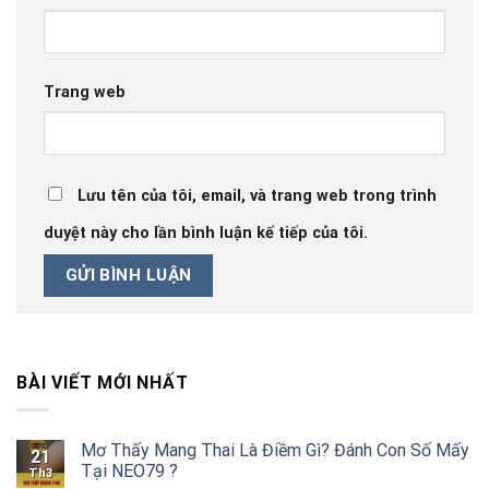
Trang web
Lưu tên của tôi, email, và trang web trong trình
duyệt này cho lần bình luận kế tiếp của tôi.
BÀI VIẾT MỚI NHẤT
Mơ Thấy Mang Thai Là Điềm Gì? Đánh Con Số Mấy
21
Tại NEO79 ?
Th3