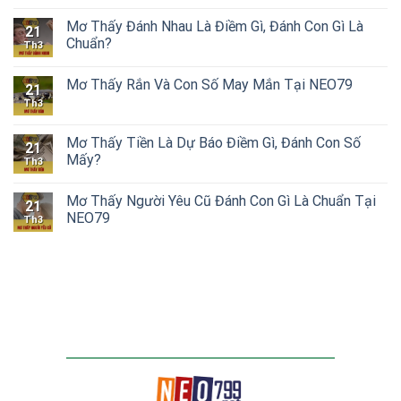
Mơ Thấy Đánh Nhau Là Điềm Gì, Đánh Con Gì Là
21
Chuẩn?
Th3
Mơ Thấy Rắn Và Con Số May Mắn Tại NEO79
21
Th3
Mơ Thấy Tiền Là Dự Báo Điềm Gì, Đánh Con Số
21
Mấy?
Th3
Mơ Thấy Người Yêu Cũ Đánh Con Gì Là Chuẩn Tại
21
NEO79
Th3