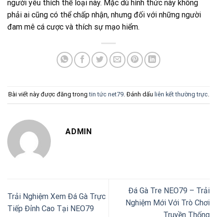
người yêu thích thể loại này. Mặc dù hình thức này không
phải ai cũng có thể chấp nhận, nhưng đối với những người
đam mê cá cược và thích sự mạo hiểm.
Bài viết này được đăng trong
tin tức net79
. Đánh dấu
liên kết thường trực
.
ADMIN
Đá Gà Tre NEO79 – Trải
Trải Nghiệm Xem Đá Gà Trực
Nghiệm Mới Với Trò Chơi
Tiếp Đỉnh Cao Tại NEO79
Truyền Thống