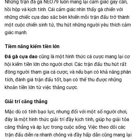
Những trận đá gà NEO79 luôn mang lại cảm giác gay cấn,
hồi hộp và kịch tính. Cái cảm giác nhìn thấy gà chiến với
những chiếc cựa dao sắc bén khiến mỗi trận đấu trở thành
một cuộc chiến sinh tử, thu hút những người yêu thích cảm
giác mạnh.
Tiềm năng kiếm tiền lớn
Đá gà cựa dao
cũng là một hình thức cá cược mang lại cơ
hội kiếm tiền lớn cho người chơi. Các trận đấu thu hút rất
đông người tham gia cá cược, và nếu bạn có khả năng phân
tích, đánh giá trận đấu tốt, bạn có thể thu được những
khoản tiền lớn từ việc thắng cược.
Giải trí căng thẳng
Mặc dù có tính bạo lực, nhưng đối với một số người chơi,
đây là một hình thức giải trí đầy kịch tính, giúp họ giải tỏa
căng thẳng và áp lực trong cuộc sống. Việc theo dõi các
trận đấu diễn ra nhanh chóng và đầy hấp dẫn cũng mang lại