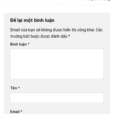
Để lại một bình luận
Email của bạn sẽ không được hiển thị công khai.
Các
trường bắt buộc được đánh dấu
*
Bình luận
*
Tên
*
Email
*